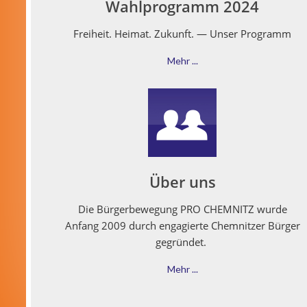
Wahlprogramm 2024
Frei­heit. Heimat. Zukun­ft. — Unser Programm
Mehr ...
Über uns
Die Bürg­er­be­we­gung PRO CHEMNITZ wurde
Anfang 2009 durch engagierte Chem­nitzer Bürg­er
gegründet.
Mehr ...