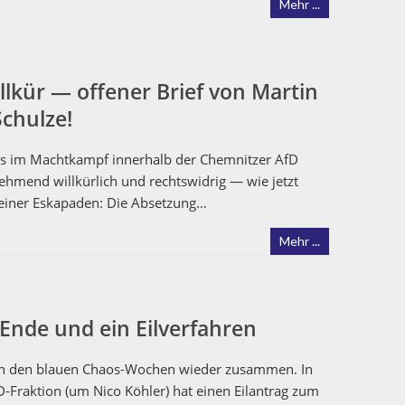
Mehr ...
llkür — offener Brief von Martin
chulze!
aos im Machtkampf inner­halb der Chem­nitzer AfD
nehmend willkür­lich und rechtswidrig — wie jet­zt
 sein­er Eska­paden: Die Absetzung…
Mehr ...
 Ende und ein Eilverfahren
nach den blauen Chaos-Wochen wieder zusam­men. In
AfD-Frak­­tion (um Nico Köh­ler) hat einen Eilantrag zum