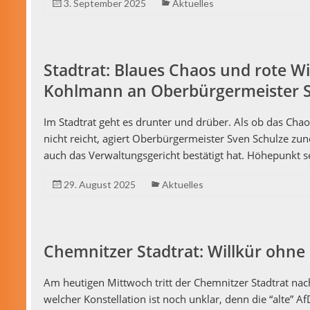
3. September 2025
Aktuelles
Stadtrat: Blaues Chaos und rote Wi
Kohlmann an Oberbürgermeister S
Im Stad­trat geht es drunter und drüber. Als ob das Ch
nicht reicht, agiert Ober­bürg­er­meis­ter Sven Schulze zu
auch das Ver­wal­tungs­gericht bestätigt hat. Höhep­unkt
29. August 2025
Aktuelles
Chemnitzer Stadtrat: Willkür ohne
Am heuti­gen Mittwoch tritt der Chem­nitzer Stad­trat 
welch­er Kon­stel­la­tion ist noch unklar, denn die “alte” 