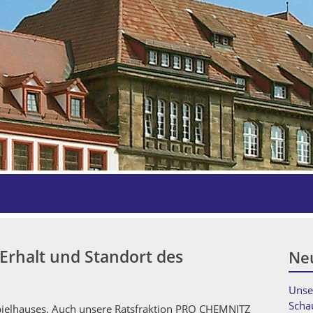
Erhalt und Standort des
Neu
Unse
Scha
piel­haus­es. Auch unsere Rats­frak­tion PRO CHEMNITZ