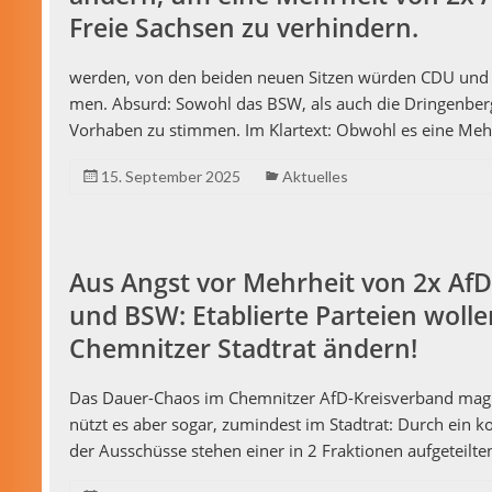
Freie Sachsen zu verhindern.
wer­den, von den bei­den neuen Sitzen wür­den CDU und SPD
men. Absurd: Sowohl das BSW, als auch die Drin­­gen­be
Vorhaben zu stim­men. Im Klar­text: Obwohl es eine Me
15. September 2025
Aktuelles
Aus Angst vor Mehrheit von 2x Af
und BSW: Etablierte Parteien woll
Chemnitzer Stadtrat ändern!
Das Dauer-Chaos im Chem­nitzer AfD-Kreisver­band mag der
nützt es aber sog­ar, zumin­d­est im Stad­trat: Durch ein 
der Auss­chüsse ste­hen ein­er in 2 Frak­tio­nen aufgeteil­