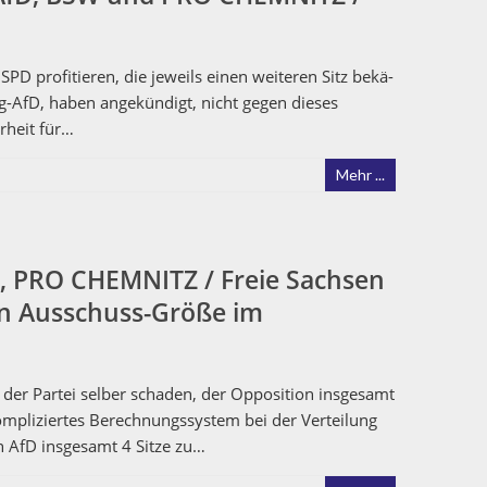
 prof­i­tieren, die jew­eils einen weit­eren Sitz bekä­
rg-AfD, haben angekündigt, nicht gegen dieses
hrheit für…
Mehr ...
D, PRO CHEMNITZ / Freie Sachsen
en Ausschuss-Größe im
 Partei sel­ber schaden, der Oppo­si­tion ins­ge­samt
kom­pliziertes Berech­nungssys­tem bei der Verteilung
ten AfD ins­ge­samt 4 Sitze zu…