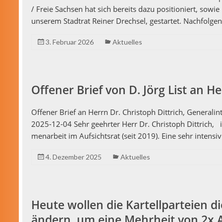
/ Freie Sach­sen hat sich bere­its dazu posi­tion­iert, sowi
unserem Stad­trat Rein­er Drech­sel, ges­tartet. Nach­fol
3. Februar 2026
Aktuelles
Offener Brief von D. Jörg List an He
Offen­er Brief an Her­rn Dr. Christoph Dit­trich, Gen­er­al­i
2025-12-04 Sehr geehrter Herr Dr. Christoph Dit­trich, 
me­nar­beit im Auf­sicht­srat (seit 2019). Eine sehr inten­
4. Dezember 2025
Aktuelles
Heute wollen die Kartellparteien d
ändern, um eine Mehrheit von 2x