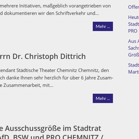
e mehrere Ini­tia­tiv­en, maßge­blich vor­angetrieben von
Offen
­gend doku­men­tieren wir den Schriftverkehr und…
Heut
Stad
Mehr ...
PRO 
Aus 
Sach
rrn Dr. Christoph Dittrich
Größ
Stadt
n­ten­dant Städtis­che The­ater Chem­nitz Chem­nitz, den
Mart
ich danke Ihnen sehr her­zlich für über 6 Jahre Zusam­
sive Zusam­me­nar­beit, mit…
Mehr ...
ie Ausschussgröße im Stadtrat
 AfD, BSW und PRO CHEMNITZ /