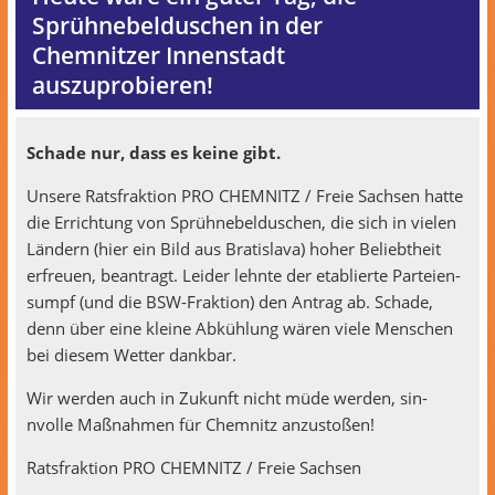
Sprühnebelduschen in der
Chemnitzer Innenstadt
auszuprobieren!
Schade nur, dass es keine gibt.
Unsere Rats­frak­tion PRO CHEMNITZ / Freie Sach­sen hat­te
die Errich­tung von Sprüh­nebel­duschen, die sich in vie­len
Län­dern (hier ein Bild aus Bratisla­va) hoher Beliebtheit
erfreuen, beantragt. Lei­der lehnte der etablierte Parteien­
sumpf (und die BSW-Frak­tion) den Antrag ab. Schade,
denn über eine kleine Abküh­lung wären viele Men­schen
bei diesem Wet­ter dankbar.
Wir wer­den auch in Zukun­ft nicht müde wer­den, sin­
nvolle Maß­nah­men für Chem­nitz anzustoßen!
Rats­frak­tion PRO CHEMNITZ / Freie Sachsen