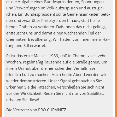
es die Auf­gabe eines Bun­de­spräsi­den­ten, Span­nun­gen
und Ver­w­er­fun­gen im Volk aufzus­püren und auszu­gle­
ichen. Ein Bun­de­spräsi­dent sollte Gemein­samkeit­en beto­
nen und zwar über Partei­gren­zen hin­aus, statt beste­
hende Gräben zu ver­tiefen. Daß Ihnen das nicht gelingt,
ent­täuscht uns und damit einen wach­senden Teil der
Chem­nitzer Bevölkerung. Wir hät­ten von Ihnen mehr Hal­
tung und Stil erwartet.
Es ist das erste Mal seit 1989, daß in Chem­nitz seit zehn
Wochen, regelmäßig Tausende auf die Straße gehen, um
ihrem Unmut über die herrschen­den Ver­hält­nisse
friedlich Luft zu machen. Auch heute Abend wer­den wir
wieder demon­stri­eren. Unser Sig­nal geht auch an Sie:
Erken­nen Sie die Tat­sachen, ver­schließen Sie sich nicht
vor der Wirk­lichkeit. Reden Sie nicht nur von Sta­bil­ität,
erhal­ten Sie diese!
Die Vertreter von PRO CHEMNITZ