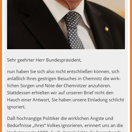
Sehr geehrter Herr Bundespräsident,
nun haben Sie sich also nicht entschließen kön­nen, sich
anläßlich Ihres gestri­gen Besuch­es in Chem­nitz die wirk­
lichen Sor­gen und Nöte der Chem­nitzer anzuhören.
Stattdessen erhiel­ten wir auf unseren Brief nicht den
Hauch ein­er Antwort, Sie haben unsere Ein­ladung schlicht
ignoriert.
Daß hochrangige Poli­tik­er die wirk­lichen Äng­ste und
Bedürfnisse „ihres“ Volkes ignori­eren, erin­nert uns an die