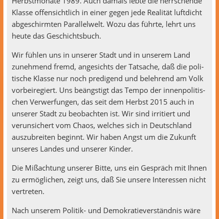
Herb­st­monate 1989. Auch damals lebte die herrsche
nde
Klasse offen­sichtlich in ein­er gegen jede Real­ität luft­dicht
abgeschirmten Par­al­lel­welt. Wozu das führte, lehrt uns
heute das Geschichtsbuch.
Wir fühlen uns in unser­er Stadt und in unserem Land
zunehmend fremd, angesichts der Tat­sache, daß die poli­
tis­che Klasse nur noch predi­gend und belehrend am Volk
vor­beiregiert. Uns beängstigt das Tem­po der innen­poli­tis­
chen Ver­w­er­fun­gen, das seit dem Herb­st 2015 auch in
unser­er Stadt zu beobacht­en ist. Wir sind irri­tiert und
verun­sichert vom Chaos, welch­es sich in Deutsch­land
auszubre­it­en begin­nt. Wir haben Angst um die Zukun­ft
unseres Lan­des und unser­er Kinder.
Die Mißach­tung unser­er Bitte, uns ein Gespräch mit Ihnen
zu ermöglichen, zeigt uns, daß Sie unsere Inter­essen nicht
vertreten.
Nach unserem Poli­tik- und Demokratiev­er­ständ­nis wäre