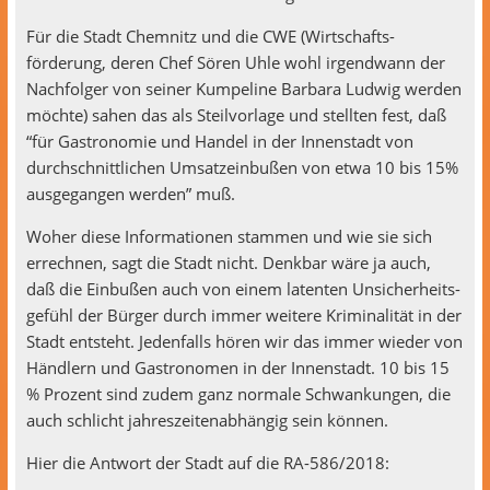
Für die Stadt Chem­nitz und die CWE (Wirtschafts­
förderung, deren Chef Sören Uhle wohl irgend­wann der
Nach­fol­ger von sein­er Kumpe­line Bar­bara Lud­wig wer­den
möchte) sahen das als Steil­vor­lage und stell­ten fest, daß
“für Gas­tronomie und Han­del in der Innen­stadt von
durch­sch
nit­tlichen Umsatzein­bußen von etwa 10 bis 15%
aus­ge­gan­gen wer­den” muß.
Woher diese Infor­ma­tio­nen stam­men und wie sie sich
errech­nen, sagt die Stadt nicht. Denkbar wäre ja auch,
daß die Ein­bußen auch von einem laten­ten Unsicher­heits­
ge­fühl der Bürg­er durch immer weit­ere Krim­i­nal­ität in der
Stadt entste­ht. Jeden­falls hören wir das immer wieder von
Händlern und Gas­tronomen in der Innen­stadt. 10 bis 15
% Prozent sind zudem ganz nor­male Schwankun­gen, die
auch schlicht jahreszeit­en­ab­hängig sein können.
Hier die Antwort der Stadt auf die RA-586/2018: