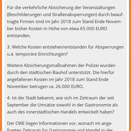
Für die verkehrliche Absicherung der Ver­anstal­tun­gen
(Beschilderun­gen und Straßen­ab­sper­run­gen) durch beauf­
tragte Fir­men sind im Jahr 2018 zum Stand Ende Novem­
ber bish­er Kosten in Höhe von etwa 65.000 EURO
entstanden.
3. Welche Kosten entstehen/entstanden für Absper­run­gen
u.ä. tem­poräre Einrichtungen?
Weit­ere Absicherungs­maß­nah­men der Polizei wur­den
durch den städtis­chen Bauhof unter­stützt. Die hier­für
ange­fal­l­enen Kosten im Jahr 2018 zum Stand Ende
Novem­ber betru­gen ca. 26.000 EURO.
4. Ist der Stadt bekan­nt, wie sich im Zeitraum der seit
Sep­tem­ber die Umsätze sowohl in der Gas­tronomie als
auch des inner­städtis­chen Han­dels entwick­elt haben?
Der CWE liegen Infor­ma­tio­nen vor, wonach im ange­
fragten Zeitraum für Gas­tronomie und Han­del in der