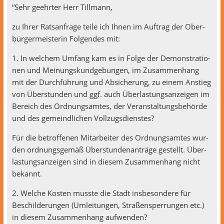
“Sehr geehrter Herr Tillmann,
zu Ihrer Rat­san­frage teile ich Ihnen im Auf­trag der Ober­
bürg­er­meis­terin Fol­gen­des mit:
1. In welchem Umfang kam es in Folge der Demon­stra­tio­
nen und Mei­n­ungskundge­bun­gen, im Zusam­men­hang
mit der Durch­führung und Absicherung, zu einem Anstieg
von Über­stun­den und ggf. auch Über­las­tungsanzeigen im
Bere­ich des Ord­nungsamtes, der Ver­anstal­tungs­be­hörde
und des gemeindlichen Vollzugsdienstes?
Für die betrof­fe­nen Mitar­beit­er des Ord­nungsamtes wur­
den ord­nungs­gemäß Über­stun­denanträge gestellt. Über­
las­tungsanzeigen sind in diesem Zusam­men­hang nicht
bekannt.
2. Welche Kosten musste die Stadt ins­beson­dere für
Beschilderun­gen (Umleitun­gen, Straßensper­run­gen etc.)
in diesem Zusam­men­hang aufwenden?