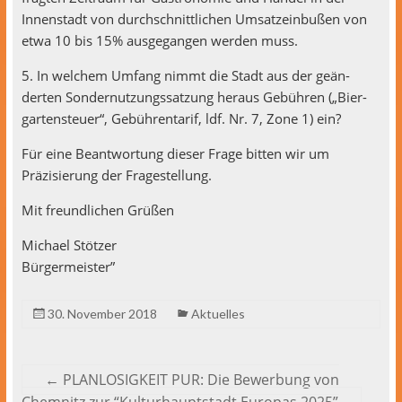
Innen­stadt von durch­schnit­tlichen Umsatzein­bußen von
etwa 10 bis 15% aus­ge­gan­gen wer­den muss.
5. In welchem Umfang nimmt die Stadt aus der geän­
derten Son­der­nutzungssatzung her­aus Gebühren („Bier­
garten­s­teuer“, Gebührentarif, ldf. Nr. 7, Zone 1) ein?
Für eine Beant­wor­tung dieser Frage bit­ten wir um
Präzisierung der Fragestellung.
Mit fre­undlichen Grüßen
Michael Stötzer
Bürgermeister”
30. November 2018
Aktuelles
←
PLANLOSIGKEIT PUR: Die Bewerbung von