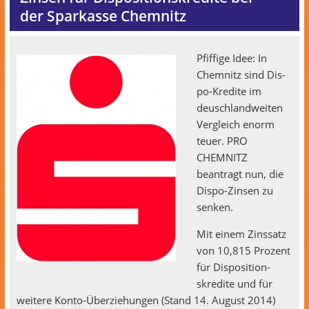
der Sparkasse Chemnitz
Pfif­fige Idee: In
Chem­nitz sind Dis­
po-Kred­ite im
deusch­landweit­en
Ver­gle­ich enorm
teuer. PRO
CHEMNITZ
beantragt nun, die
Dis­po-Zin­sen zu
senken.
Mit einem Zinssatz
von 10,815 Prozent
für Dis­po­si­tion­
skred­ite und für
weit­ere Kon­to-Überziehun­gen (Stand 14. August 2014)