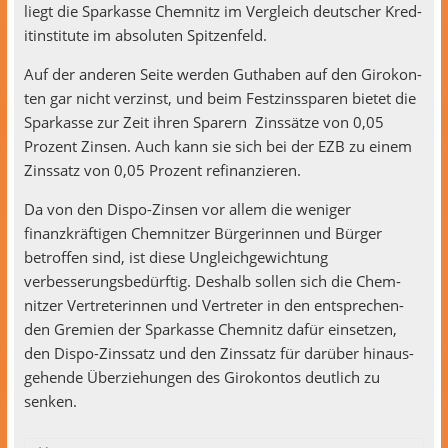
liegt die Sparkasse Chem­nitz im Ver­gle­ich deutsch­er Kred­
itin­sti­tute im absoluten Spitzenfeld.
Auf der anderen Seite wer­den Guthaben auf den Girokon­
ten gar nicht verzinst, und beim Festzinss­paren bietet die
Sparkasse zur Zeit ihren Spar­ern Zinssätze von 0,05
Prozent Zin­sen. Auch kann sie sich bei der EZB zu einem
Zinssatz von 0,05 Prozent refinanzieren.
Da von den Dis­po-Zin­sen vor allem die weniger
finanzkräfti­gen Chem­nitzer Bürg­erin­nen und Bürg­er
betrof­fen sind, ist diese Ungle­ichgewich­tung
verbesserungs­bedürftig. Deshalb sollen sich die Chem­
nitzer Vertreterin­nen und Vertreter in den entsprechen­
den Gremien der Sparkasse Chem­nitz dafür ein­set­zen,
den Dis­po-Zinssatz und den Zinssatz für darüber hin­aus­
ge­hende Überziehun­gen des Girokon­tos deut­lich zu
senken.