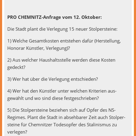
PRO CHEM­NITZ-Anfrage vom 12. Oktober:
Die Stadt plant die Ver­legung 15 neuer Stolpersteine:
1) Welche Gesamtkosten entste­hen dafür (Her­stel­lung,
Hon­o­rar Kün­stler, Verlegung)?
2) Aus welch­er Haushaltsstelle wer­den diese Kosten
gedeckt?
3) Wer hat über die Ver­legung entschieden?
4) Wer hat den Kün­stler unter welchen Kri­te­rien aus­
gewählt und wo sind diese festgeschrieben?
5) Die Stolper­steine beziehen sich auf Opfer des NS-
Regimes. Plant die Stadt in abse­hbar­er Zeit auch Stolper­
steine für Chem­nitzer Todes­opfer des Stal­in­is­mus zu
verlegen?