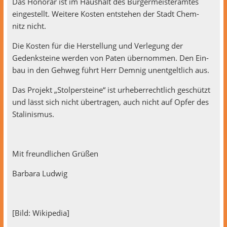
Das Hon­o­rar ist im Haushalt des Bürg­er­meis­ter­amtes
eingestellt. Weit­ere Kosten entste­hen der Stadt Chem­
nitz nicht.
Die Kosten für die Her­stel­lung und Ver­legung der
Gedenksteine wer­den von Pat­en über­nom­men. Den Ein­
bau in den Gehweg führt Herr Dem­nig unent­geltlich aus.
Das Pro­jekt „Stolper­steine“ ist urhe­ber­rechtlich geschützt
und lässt sich nicht über­tra­gen, auch nicht auf Opfer des
Stalinismus.
Mit fre­undlichen Grüßen
Bar­bara Ludwig
[Bild: Wikipedia]