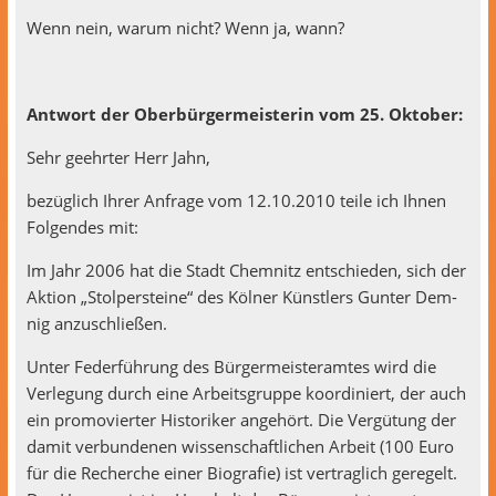
Wenn nein, warum nicht? Wenn ja, wann?
Antwort der Ober­bürg­er­meis­terin vom 25. Oktober:
Sehr geehrter Herr Jahn,
bezüglich Ihrer Anfrage vom 12.10.2010 teile ich Ihnen
Fol­gen­des mit:
Im Jahr 2006 hat die Stadt Chem­nitz entsch­ieden, sich der
Aktion „Stolper­steine“ des Köl­ner Kün­stlers Gunter Dem­
nig anzuschließen.
Unter Fed­er­führung des Bürg­er­meis­ter­amtes wird die
Ver­legung durch eine Arbeits­gruppe koor­diniert, der auch
ein pro­moviert­er His­torik­er ange­hört. Die Vergü­tung der
damit ver­bun­de­nen wis­senschaftlichen Arbeit (100 Euro
für die Recherche ein­er Biografie) ist ver­traglich geregelt.