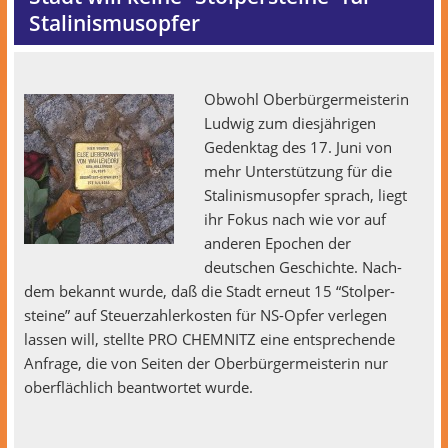
Stalinismusopfer
Obwohl Ober­bürg­er­meis­terin
Lud­wig zum diesjähri­gen
Gedenk­tag des 17. Juni von
mehr Unter­stützung für die
Stal­in­is­mu­sopfer sprach, liegt
ihr Fokus nach wie vor auf
anderen Epochen der
deutschen Geschichte. Nach­
dem bekan­nt wurde, daß die Stadt erneut 15 “Stolper­
steine” auf Steuerzahlerkosten für NS-Opfer ver­legen
lassen will, stellte PRO CHEMNITZ eine entsprechende
Anfrage, die von Seit­en der Ober­bürg­er­meis­terin nur
ober­fläch­lich beant­wortet wurde.