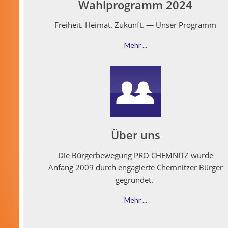
Wahlprogramm 2024
Frei­heit. Heimat. Zukun­ft. — Unser Programm
Mehr ...
Über uns
Die Bürg­er­be­we­gung PRO CHEMNITZ wurde
Anfang 2009 durch engagierte Chem­nitzer Bürg­er
gegründet.
Mehr ...